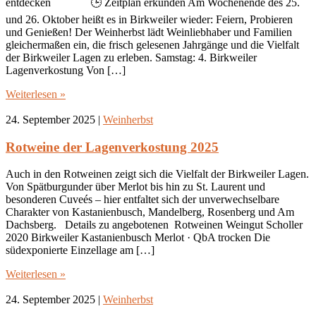
entdecken 🕒 Zeitplan erkunden Am Wochenende des 25.
und 26. Oktober heißt es in Birkweiler wieder: Feiern, Probieren
und Genießen! Der Weinherbst lädt Weinliebhaber und Familien
gleichermaßen ein, die frisch gelesenen Jahrgänge und die Vielfalt
der Birkweiler Lagen zu erleben. Samstag: 4. Birkweiler
Lagenverkostung Von […]
Weiterlesen »
24. September 2025
|
Weinherbst
Rotweine der Lagenverkostung 2025
Auch in den Rotweinen zeigt sich die Vielfalt der Birkweiler Lagen.
Von Spätburgunder über Merlot bis hin zu St. Laurent und
besonderen Cuveés – hier entfaltet sich der unverwechselbare
Charakter von Kastanienbusch, Mandelberg, Rosenberg und Am
Dachsberg. Details zu angebotenen Rotweinen Weingut Scholler
2020 Birkweiler Kastanienbusch Merlot · QbA trocken Die
südexponierte Einzellage am […]
Weiterlesen »
24. September 2025
|
Weinherbst