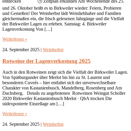
entdecken 🕒 Zeitplan erkunden Am Wochenende des 25.
und 26. Oktober heißt es in Birkweiler wieder: Feiern, Probieren
und Genießen! Der Weinherbst lädt Weinliebhaber und Familien
gleichermaßen ein, die frisch gelesenen Jahrgänge und die Vielfalt
der Birkweiler Lagen zu erleben. Samstag: 4. Birkweiler
Lagenverkostung Von […]
Weiterlesen »
24. September 2025
|
Weinherbst
Rotweine der Lagenverkostung 2025
Auch in den Rotweinen zeigt sich die Vielfalt der Birkweiler Lagen.
Von Spätburgunder über Merlot bis hin zu St. Laurent und
besonderen Cuveés – hier entfaltet sich der unverwechselbare
Charakter von Kastanienbusch, Mandelberg, Rosenberg und Am
Dachsberg. Details zu angebotenen Rotweinen Weingut Scholler
2020 Birkweiler Kastanienbusch Merlot · QbA trocken Die
südexponierte Einzellage am […]
Weiterlesen »
24. September 2025
|
Weinherbst