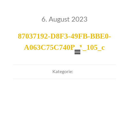
6. August 2023
87037192-D8F3-49FB-BBE0-
A063C75C740B_1_105_c
Kategorie: