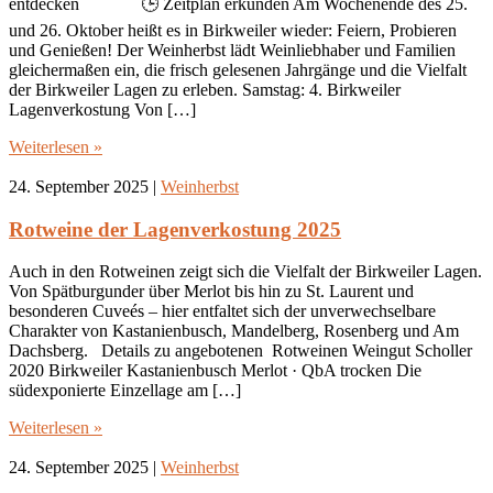
entdecken 🕒 Zeitplan erkunden Am Wochenende des 25.
und 26. Oktober heißt es in Birkweiler wieder: Feiern, Probieren
und Genießen! Der Weinherbst lädt Weinliebhaber und Familien
gleichermaßen ein, die frisch gelesenen Jahrgänge und die Vielfalt
der Birkweiler Lagen zu erleben. Samstag: 4. Birkweiler
Lagenverkostung Von […]
Weiterlesen »
24. September 2025
|
Weinherbst
Rotweine der Lagenverkostung 2025
Auch in den Rotweinen zeigt sich die Vielfalt der Birkweiler Lagen.
Von Spätburgunder über Merlot bis hin zu St. Laurent und
besonderen Cuveés – hier entfaltet sich der unverwechselbare
Charakter von Kastanienbusch, Mandelberg, Rosenberg und Am
Dachsberg. Details zu angebotenen Rotweinen Weingut Scholler
2020 Birkweiler Kastanienbusch Merlot · QbA trocken Die
südexponierte Einzellage am […]
Weiterlesen »
24. September 2025
|
Weinherbst