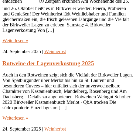
entdecken 🕒 Zeitplan erkunden Am Wochenende des 25.
und 26. Oktober heißt es in Birkweiler wieder: Feiern, Probieren
und Genießen! Der Weinherbst lädt Weinliebhaber und Familien
gleichermaßen ein, die frisch gelesenen Jahrgänge und die Vielfalt
der Birkweiler Lagen zu erleben. Samstag: 4. Birkweiler
Lagenverkostung Von […]
Weiterlesen »
24. September 2025
|
Weinherbst
Rotweine der Lagenverkostung 2025
Auch in den Rotweinen zeigt sich die Vielfalt der Birkweiler Lagen.
Von Spätburgunder über Merlot bis hin zu St. Laurent und
besonderen Cuveés – hier entfaltet sich der unverwechselbare
Charakter von Kastanienbusch, Mandelberg, Rosenberg und Am
Dachsberg. Details zu angebotenen Rotweinen Weingut Scholler
2020 Birkweiler Kastanienbusch Merlot · QbA trocken Die
südexponierte Einzellage am […]
Weiterlesen »
24. September 2025
|
Weinherbst