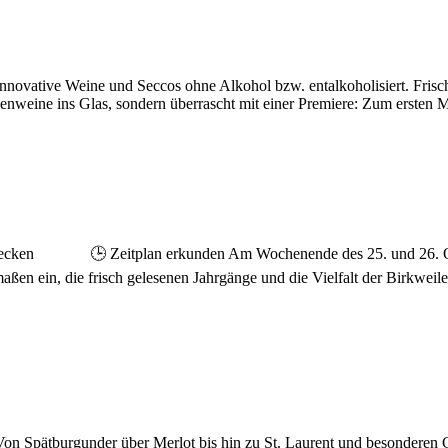
innovative Weine und Seccos ohne Alkohol bzw. entalkoholisiert. Frisch
enweine ins Glas, sondern überrascht mit einer Premiere: Zum ersten M
ecken 🕒 Zeitplan erkunden Am Wochenende des 25. und 26. Oktobe
ßen ein, die frisch gelesenen Jahrgänge und die Vielfalt der Birkwei
 Von Spätburgunder über Merlot bis hin zu St. Laurent und besonderen C