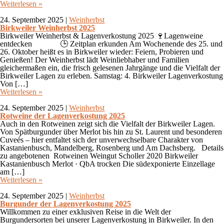
Weiterlesen »
24. September 2025
|
Weinherbst
Birkweiler Weinherbst 2025
Birkweiler Weinherbst & Lagenverkostung 2025 🍷Lagenweine
entdecken 🕒 Zeitplan erkunden Am Wochenende des 25. und
26. Oktober heißt es in Birkweiler wieder: Feiern, Probieren und
Genießen! Der Weinherbst lädt Weinliebhaber und Familien
gleichermaßen ein, die frisch gelesenen Jahrgänge und die Vielfalt der
Birkweiler Lagen zu erleben. Samstag: 4. Birkweiler Lagenverkostung
Von […]
Weiterlesen »
24. September 2025
|
Weinherbst
Rotweine der Lagenverkostung 2025
Auch in den Rotweinen zeigt sich die Vielfalt der Birkweiler Lagen.
Von Spätburgunder über Merlot bis hin zu St. Laurent und besonderen
Cuveés – hier entfaltet sich der unverwechselbare Charakter von
Kastanienbusch, Mandelberg, Rosenberg und Am Dachsberg. Details
zu angebotenen Rotweinen Weingut Scholler 2020 Birkweiler
Kastanienbusch Merlot · QbA trocken Die südexponierte Einzellage
am […]
Weiterlesen »
24. September 2025
|
Weinherbst
Burgunder der Lagenverkostung 2025
Willkommen zu einer exklusiven Reise in die Welt der
Burgundersorten bei unserer Lagenverkostung in Birkweiler. In den