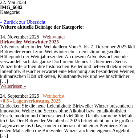
22. Mai 2024
IMG_6682
Kategorie:
« Zurück zur Übersicht
Weitere aktuelle Beiträge der Kategorie:
14. November 2025
|
Weinwinter
Birkweiler Weinwinter 2025
Adventszauber in den Weinkellern Vom 5. bis 7. Dezember 2025 lädt
Birkweiler erneut zum Weinwinter ein – dem stimmungsvollen
Höhepunkt der Weinjahreszeiten.An diesem Adventswochenende
verwandelt sich das ganze Dorf in ein kleines Lichtermeer: Sechs
Winzerhöfe öffnen ihre historischen Keller und liebevoll dekorierten
Innenhöfe. Besucher erwartet eine Mischung aus besonderen Weinen,
kulinarischen Köstlichkeiten, Kunsthandwerk und weihnachtlicher
[…]
Weiterlesen »
24. September 2025
|
Weinherbst
<0,5 - Lagenverkostung 2025
Entdecken Sie die neue Leichtigkeit: Birkweiler Winzer präsentieren
innovative Weine und Seccos ohne Alkohol bzw. entalkoholisiert.
Frisch, modern und überraschend vielfältig Details zur neue Vielfalt
im Glas Der Birkweiler Weinherbst 2025 bringt nicht nur die großen
Lagenweine ins Glas, sondern überrascht mit einer Premiere: Zum
ersten Mal stellen die Birkweiler Winzer auch ein eigenes Angebot
[…]